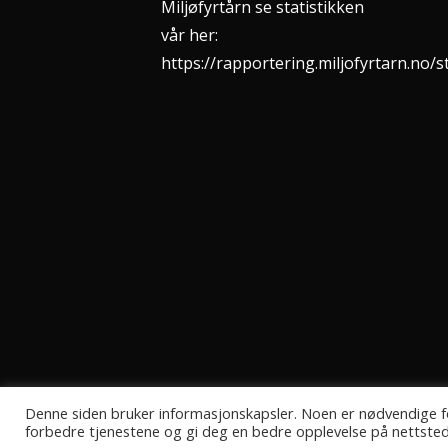
Miljøfyrtårn se statistikken
vår her:
https://rapportering.miljofyrtarn.no/
Denne siden bruker informasjonskapsler. Noen er nødvendige fo
forbedre tjenestene og gi deg en bedre opplevelse på nettsted