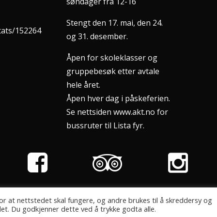
søndager fra 12-16
Stengt den 17. mai, den 24.
stats/152264
og 31. desember.
Åpen for skoleklasser og
gruppebesøk etter avtale
hele året.
Åpen hver dag i påskeferien.
Se nettsiden www.akt.no for
bussruter til Lista fyr.
Design:
Gnizt Strategisk design
| Drift og kode:
Aptum AS
r at nettstedet skal fungere, og andre brukes til å skreddersy og
et. Du godkjenner dette ved å trykke godta alle.