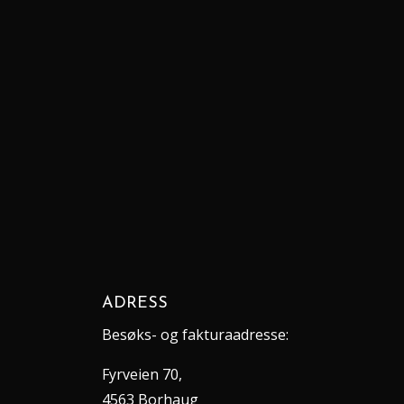
Recent Comments
Archives
Categories
Ingen kategorier
Meta
Logg inn
Innleggsstrøm
Kommentarstrøm
WordPress.org
ADRESS
Besøks- og fakturaadresse:
Fyrveien 70,
4563 Borhaug