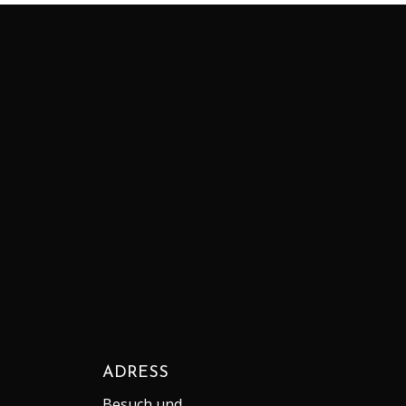
Search
Recent Comments
Archives
Categories
Keine Kategorien
Meta
Anmelden
Eintrags-Feed
Kommentar-Feed
WordPress.org
ADRESS
Besuch und